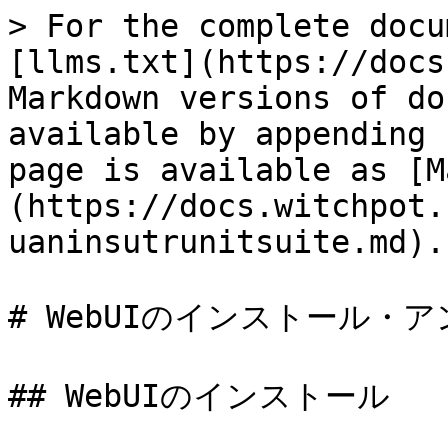
> For the complete docu
[llms.txt](https://docs
Markdown versions of do
available by appending 
page is available as [M
(https://docs.witchpot.
uaninsutrunitsuite.md).

# WebUIのインストール・
## WebUIのインストール
