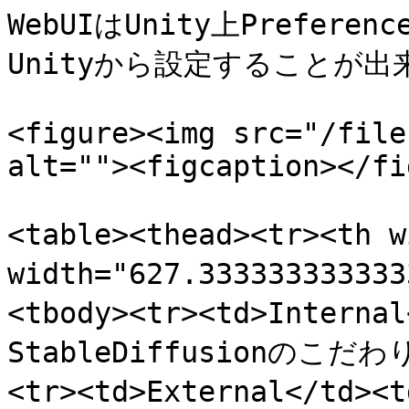
WebUIはUnity上Preference
Unityから設定することが出
<figure><img src="/file
alt=""><figcaption></fi
<table><thead><tr><th 
width="627.33333333333
<tbody><tr><td>Inter
StableDiffusionのこだ
<tr><td>External</