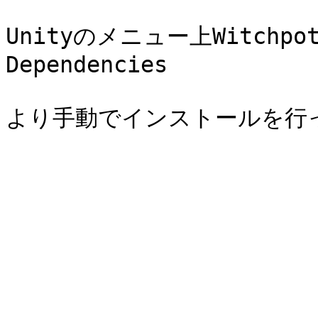
Unityのメニュー上Witchpot >
Dependencies
